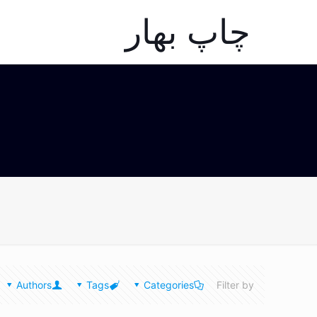
چاپ بهار
Authors
Tags
Categories
Filter by